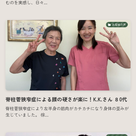
むのを実感し、日々...
お客様の声
脊柱菅狭窄症による腰の硬さが楽に！K.K.さん ８0代
脊柱菅狭窄症により左半身の筋肉がカチカチになり身体の歪みが
生じていました。 徐...